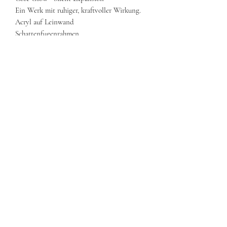
Ein Werk mit ruhiger, kraftvoller Wirkung.
Acryl auf Leinwand
Schattenfugenrahmen
100× 140 cm
Original,
handsigniert
2026
inkl. Echtheitszertifikat
Versand kostenfrei innerhalb Deutschlands
Rückgabe innerhalb von 14 Tagen möglich
Individuelle Arbeiten und Projekte auf
Anfrage
©2020 Corinna Mikeler. Erstellt mit Wix.com