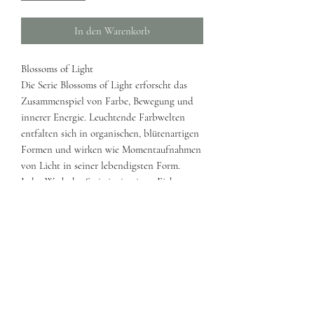
In den Warenkorb
Blossoms of Light
Die Serie Blossoms of Light erforscht das
Zusammenspiel von Farbe, Bewegung und
innerer Energie. Leuchtende Farbwelten
entfalten sich in organischen, blütenartigen
Formen und wirken wie Momentaufnahmen
von Licht in seiner lebendigsten Form.
Jedes Werk der Serie ist in einen Eiche-
Schattenfugenrahmen eingesetzt, der die
Komposition klar fasst und ihre Strahlkraft
betont. Gerne kann der Rahmen auch in
einer anderen Farbe gewählt werden.
Grösse: 80x80cm
Jahr: 2026
Original, handsigniert
Inkl. Echtheitszertifikat