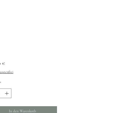
Preis
0 €
ostenfrei
*
In den Warenkorb