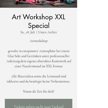
Art Workshop XXL
Special
Sa., 18. Juli
  |  
Unico Atelier
Artworkshop
gestalte in entspannter Atmosphäre bei einem
Glas Sekt und Getränken unter professioneller
Anleitung dein eigenes abstraktes Kunstwerk auf
einer Naurleinwand im XXL Format
Alle Materialien sowie die Leinwand sind
inklusive und du benötigst keine Vorkenntnisse.
Nimm dir Zeit für dich!
Tickets stehen nicht zum Verkauf