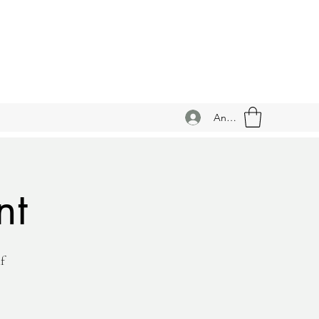
Anmelden
nt
f