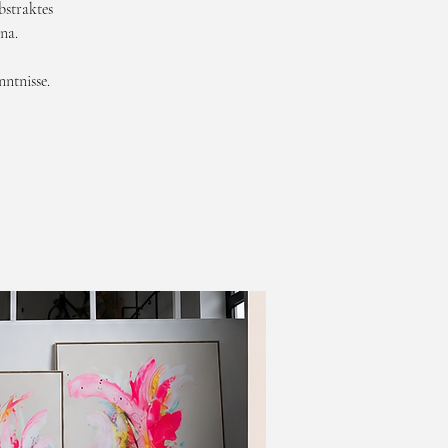
bstraktes
na.
nntnisse.